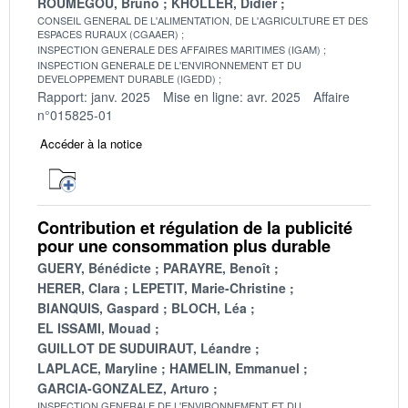
ROUMEGOU, Bruno
KHOLLER, Didier
CONSEIL GENERAL DE L'ALIMENTATION, DE L'AGRICULTURE ET DES
ESPACES RURAUX (CGAAER)
INSPECTION GENERALE DES AFFAIRES MARITIMES (IGAM)
INSPECTION GENERALE DE L'ENVIRONNEMENT ET DU
DEVELOPPEMENT DURABLE (IGEDD)
Rapport: janv. 2025
Mise en ligne: avr. 2025
Affaire
n°015825-01
Accéder à la notice
Contribution et régulation de la publicité
pour une consommation plus durable
GUERY, Bénédicte
PARAYRE, Benoît
HERER, Clara
LEPETIT, Marie-Christine
BIANQUIS, Gaspard
BLOCH, Léa
EL ISSAMI, Mouad
GUILLOT DE SUDUIRAUT, Léandre
LAPLACE, Maryline
HAMELIN, Emmanuel
GARCIA-GONZALEZ, Arturo
INSPECTION GENERALE DE L'ENVIRONNEMENT ET DU