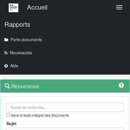
Menu principal
Accueil
Toggl
Rapports
Porte-documents
Nouveautés
Aide
Menu
Navigation
Recherche
contextuel
et
outils
annexes
dans le texte intégral des documents
Sujet