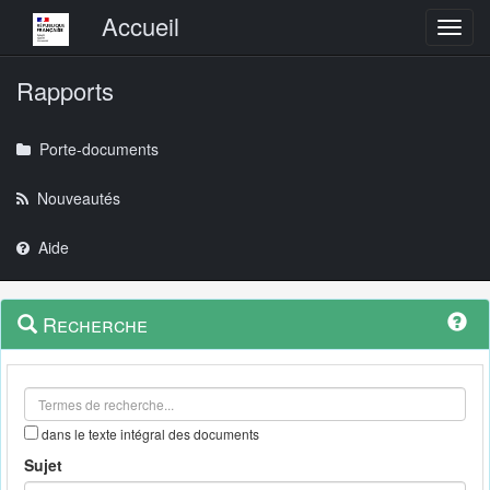
Menu principal
Accueil
Toggl
Rapports
Porte-documents
Nouveautés
Aide
Menu
Navigation
Recherche
contextuel
et
outils
annexes
dans le texte intégral des documents
Sujet