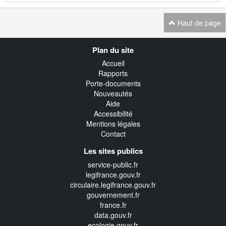
Haut de page
Navigation
Plan du site
transverse
Accueil
Rapports
Porte-documents
Nouveautés
Aide
Accessibilité
Mentions légales
Contact
Les sites publics
service-public.fr
legifrance.gouv.fr
circulaire.legifrance.gouv.fr
gouvernement.fr
france.fr
data.gouv.fr
ecologie.gouv.fr