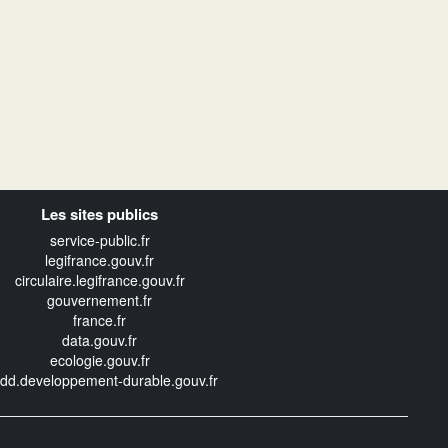
Les sites publics
service-public.fr
legifrance.gouv.fr
circulaire.legifrance.gouv.fr
gouvernement.fr
france.fr
data.gouv.fr
ecologie.gouv.fr
edd.developpement-durable.gouv.fr