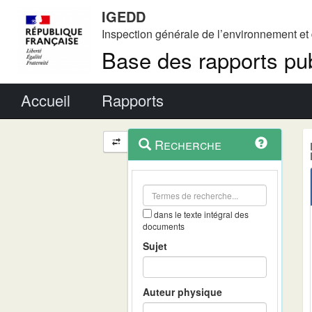
IGEDD
Inspection générale de l’environnement e
Base des rapports pub
Menu principal
Accueil
Rapports
Menu
Navigation
Recherche
contextuel
et
outils
annexes
dans le texte intégral des
documents
Sujet
Auteur physique