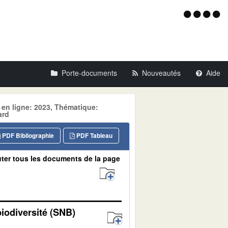
Menu
d'acce
Porte-documents
Nouveautés
Aide
 en ligne: 2023, Thématique:
ard
PDF Bibliographie
PDF Tableau
ter tous les documents de la page
biodiversité (SNB)