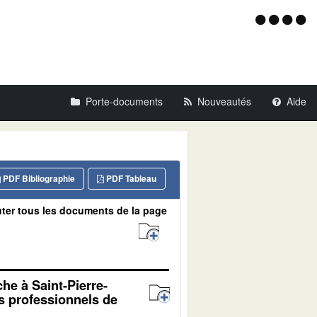
Menu
d'acce
Porte-documents
Nouveautés
Aide
PDF Bibliographie
PDF Tableau
ter tous les documents de la page
che à Saint-Pierre-
es professionnels de