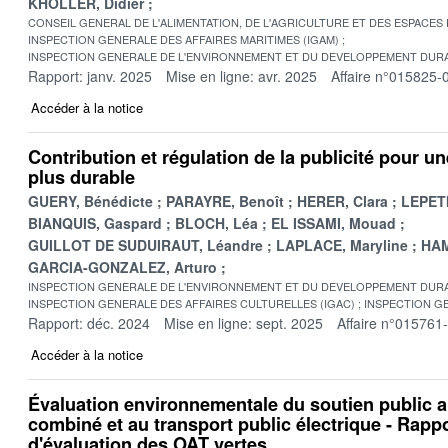
KHOLLER, Didier
CONSEIL GENERAL DE L'ALIMENTATION, DE L'AGRICULTURE ET DES ESPACES
INSPECTION GENERALE DES AFFAIRES MARITIMES (IGAM)
INSPECTION GENERALE DE L'ENVIRONNEMENT ET DU DEVELOPPEMENT DURA
Rapport: janv. 2025
Mise en ligne: avr. 2025
Affaire n°015825-
Accéder à la notice
Contribution et régulation de la publicité pour
plus durable
GUERY, Bénédicte
PARAYRE, Benoît
HERER, Clara
LEPETI
BIANQUIS, Gaspard
BLOCH, Léa
EL ISSAMI, Mouad
GUILLOT DE SUDUIRAUT, Léandre
LAPLACE, Maryline
HAM
GARCIA-GONZALEZ, Arturo
INSPECTION GENERALE DE L'ENVIRONNEMENT ET DU DEVELOPPEMENT DURA
INSPECTION GENERALE DES AFFAIRES CULTURELLES (IGAC)
INSPECTION GE
Rapport: déc. 2024
Mise en ligne: sept. 2025
Affaire n°015761
Accéder à la notice
Évaluation environnementale du soutien public a
combiné et au transport public électrique - Rappo
d'évaluation des OAT vertes