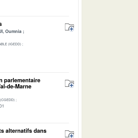
s
I, Oumnia
BLE (IGEDD)
1
on parlementaire
Val-de-Marne
 (CGEDD)
-01
s alternatifs dans