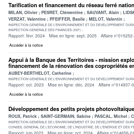
Tarification et financement du réseau ferré natio
MILAN, Olivier
PESRET, Clémentine
SAUVANT, Alain
LIDSK
VERZAT, Valentine
PFEIFFER, Basile
MELOT, Valentin
INSPECTION GENERALE DE L'ENVIRONNEMENT ET DU DEVELOPPEMENT DURA
INSPECTION GENERALE DES FINANCES (IGF)
Rapport: févr. 2024
Mise en ligne: sept. 2025
Affaire n°015252
Accéder à la notice
Appui à la Banque des Territoires - mission explo
financement de la rénovation des copropriétés en 
AUBEY-BERTHELOT, Catherine
INSPECTION GENERALE DE L'ENVIRONNEMENT ET DU DEVELOPPEMENT DURA
Rapport: oct. 2023
Mise en ligne: déc. 2024
Affaire n°014937-
Accéder à la notice
Développement des petits projets photovoltaïques 
ROUX, Patrick
SAINT-GERMAIN, Sabine
PASCAL, Michel
C
INSPECTION GENERALE DE L'ENVIRONNEMENT ET DU DEVELOPPEMENT DURA
CONSEIL GENERAL DE L'ECONOMIE, DE L'INDUSTRIE, DE L'ENERGIE ET DES 
Rapport: juin 2023
Mise en ligne: oct. 2024
Affaire n°014656-0