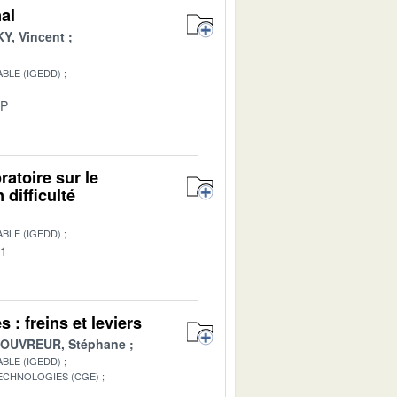
nal
Y, Vincent
BLE (IGEDD)
-P
ratoire sur le
difficulté
BLE (IGEDD)
01
: freins et leviers
OUVREUR, Stéphane
BLE (IGEDD)
TECHNOLOGIES (CGE)
1