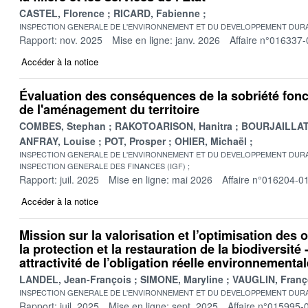
CASTEL, Florence
RICARD, Fabienne
INSPECTION GENERALE DE L'ENVIRONNEMENT ET DU DEVELOPPEMENT DURA
Rapport: nov. 2025
Mise en ligne: janv. 2026
Affaire n°016337-
Accéder à la notice
Évaluation des conséquences de la sobriété fonc
de l'aménagement du territoire
COMBES, Stephan
RAKOTOARISON, Hanitra
BOURJAILLAT,
ANFRAY, Louise
POT, Prosper
OHIER, Michaël
INSPECTION GENERALE DE L'ENVIRONNEMENT ET DU DEVELOPPEMENT DURA
INSPECTION GENERALE DES FINANCES (IGF)
Rapport: juil. 2025
Mise en ligne: mai 2026
Affaire n°016204-0
Accéder à la notice
Mission sur la valorisation et l’optimisation des 
la protection et la restauration de la biodiversité -
attractivité de l’obligation réelle environnementa
LANDEL, Jean-François
SIMONE, Maryline
VAUGLIN, Franç
INSPECTION GENERALE DE L'ENVIRONNEMENT ET DU DEVELOPPEMENT DURA
Rapport: juil. 2025
Mise en ligne: sept. 2025
Affaire n°015995-