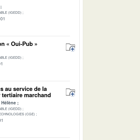
BLE (IGEDD)
-01
on « Oui-Pub »
BLE (IGEDD)
01
ls au service de la
 tertiaire marchand
 Hélène
BLE (IGEDD)
TECHNOLOGIES (CGE)
01