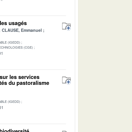
iles usagés
CLAUSE, Emmanuel
BLE (IGEDD)
TECHNOLOGIES (CGE)
01
sur les services
ités du pastoralisme
BLE (IGEDD)
01
biodiversité