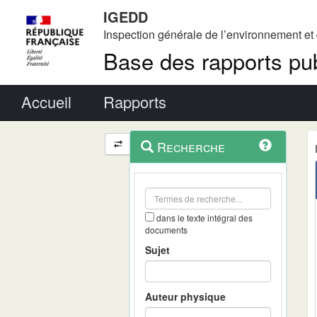
IGEDD
Inspection générale de l’environnement e
Base des rapports pub
Menu principal
Accueil
Rapports
Menu
Navigation
Recherche
contextuel
et
outils
annexes
dans le texte intégral des
documents
Sujet
Auteur physique