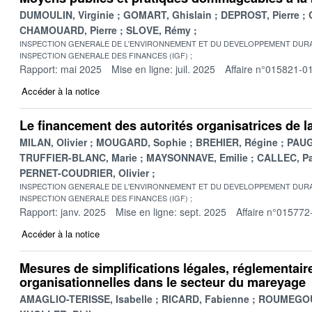
DUMOULIN, Virginie
GOMART, Ghislain
DEPROST, Pierre
CHAMOUARD, Pierre
SLOVE, Rémy
INSPECTION GENERALE DE L'ENVIRONNEMENT ET DU DEVELOPPEMENT DURA
INSPECTION GENERALE DES FINANCES (IGF)
Rapport: mai 2025
Mise en ligne: juil. 2025
Affaire n°015821-0
Accéder à la notice
Le financement des autorités organisatrices de l
MILAN, Olivier
MOUGARD, Sophie
BREHIER, Régine
PAUG
TRUFFIER-BLANC, Marie
MAYSONNAVE, Emilie
CALLEC, Pa
PERNET-COUDRIER, Olivier
INSPECTION GENERALE DE L'ENVIRONNEMENT ET DU DEVELOPPEMENT DURA
INSPECTION GENERALE DES FINANCES (IGF)
Rapport: janv. 2025
Mise en ligne: sept. 2025
Affaire n°015772
Accéder à la notice
Mesures de simplifications légales, réglementair
organisationnelles dans le secteur du mareyage
AMAGLIO-TERISSE, Isabelle
RICARD, Fabienne
ROUMEGOU