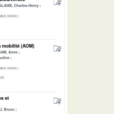
GLAISE, Charles-Henry
BLE (IGEDD)
1
a mobilité (AOM)
AM, Anne
uline
BLE (IGEDD)
-01
es et
, Bruno