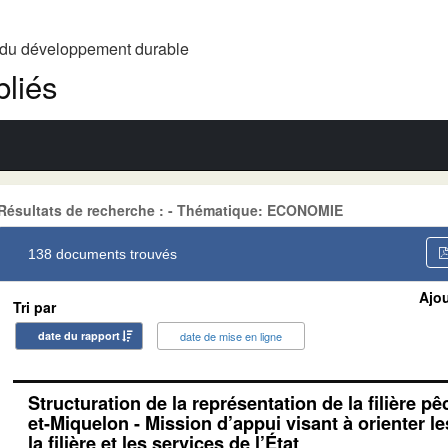
t du développement durable
liés
Résultats de recherche : - Thématique: ECONOMIE
138 documents trouvés
Ajou
Tri par
date du rapport
date de mise en ligne
Structuration de la représentation de la filière pê
et-Miquelon - Mission d’appui visant à orienter l
la filière et les services de l’État