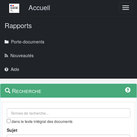
Menu principal
Accueil
Toggl
Rapports
Porte-documents
Nouveautés
Aide
Menu
Navigation
Recherche
contextuel
et
outils
annexes
dans le texte intégral des documents
Sujet