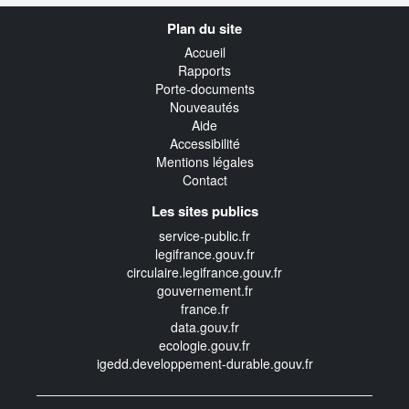
Navigation
Plan du site
transverse
Accueil
Rapports
Porte-documents
Nouveautés
Aide
Accessibilité
Mentions légales
Contact
Les sites publics
service-public.fr
legifrance.gouv.fr
circulaire.legifrance.gouv.fr
gouvernement.fr
france.fr
data.gouv.fr
ecologie.gouv.fr
igedd.developpement-durable.gouv.fr