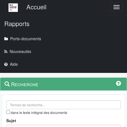
Menu principal
Accueil
Toggl
Rapports
Porte-documents
Nouveautés
Aide
Menu
Navigation
Recherche
contextuel
et
outils
annexes
dans le texte intégral des documents
Sujet