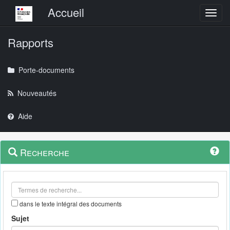
Menu principal
Accueil
Toggl
Rapports
Porte-documents
Nouveautés
Aide
Menu
Navigation
Recherche
contextuel
et
outils
annexes
dans le texte intégral des documents
Sujet