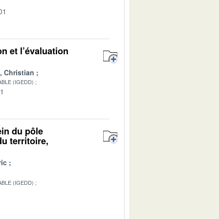
01
n et l’évaluation
Christian
BLE (IGEDD)
01
ein du pôle
 territoire,
ic
BLE (IGEDD)