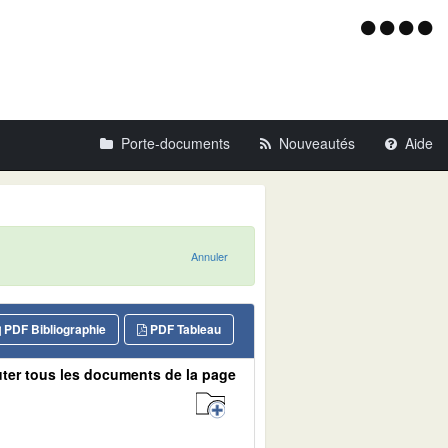
Menu
d'acce
Porte-documents
Nouveautés
Aide
Annuler
PDF Bibliographie
PDF Tableau
ter tous les documents de la page