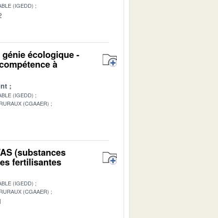
BLE (IGEDD)
2
u génie écologique -
n compétence à
nt
BLE (IGEDD)
 RURAUX (CGAAER)
1
PFAS (substances
s fertilisantes
BLE (IGEDD)
 RURAUX (CGAAER)
1