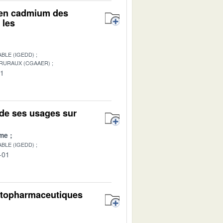
r en cadmium des
 les
BLE (IGEDD)
 RURAUX (CGAAER)
01
de ses usages sur
me
BLE (IGEDD)
-01
hytopharmaceutiques