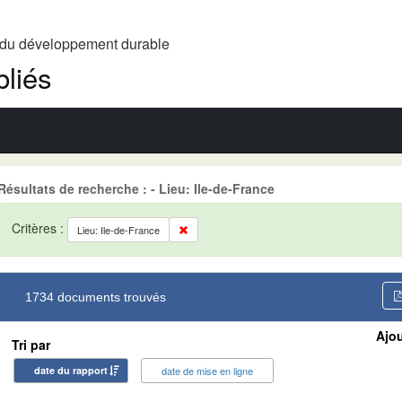
t du développement durable
liés
Résultats de recherche : - Lieu: Ile-de-France
Critères :
Lieu: Ile-de-France
1734 documents trouvés
Ajou
Tri par
date du rapport
date de mise en ligne