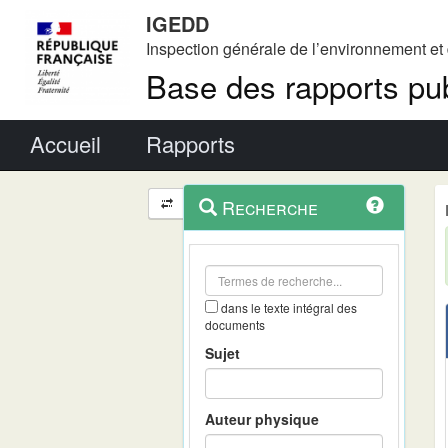
IGEDD
Inspection générale de l’environnement e
Base des rapports pub
Menu principal
Accueil
Rapports
Menu
Navigation
Recherche
contextuel
et
outils
annexes
dans le texte intégral des
documents
Sujet
Auteur physique