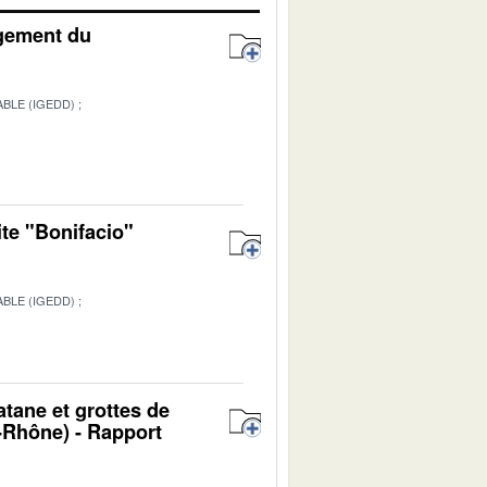
agement du
BLE (IGEDD)
ite "Bonifacio"
BLE (IGEDD)
1
atane et grottes de
Rhône) - Rapport