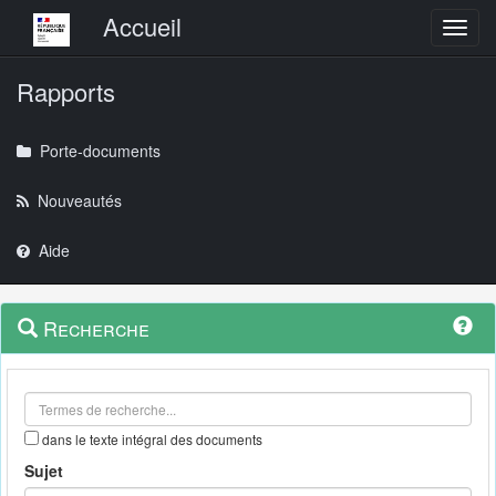
Menu principal
Accueil
Toggl
Rapports
Porte-documents
Nouveautés
Aide
Menu
Navigation
Recherche
contextuel
et
outils
annexes
dans le texte intégral des documents
Sujet