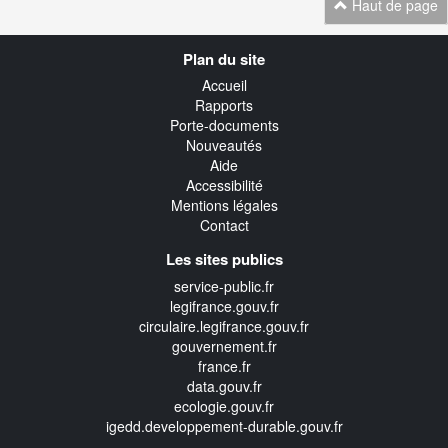
Haut de page
Navigation
Plan du site
transverse
Accueil
Rapports
Porte-documents
Nouveautés
Aide
Accessibilité
Mentions légales
Contact
Les sites publics
service-public.fr
legifrance.gouv.fr
circulaire.legifrance.gouv.fr
gouvernement.fr
france.fr
data.gouv.fr
ecologie.gouv.fr
igedd.developpement-durable.gouv.fr