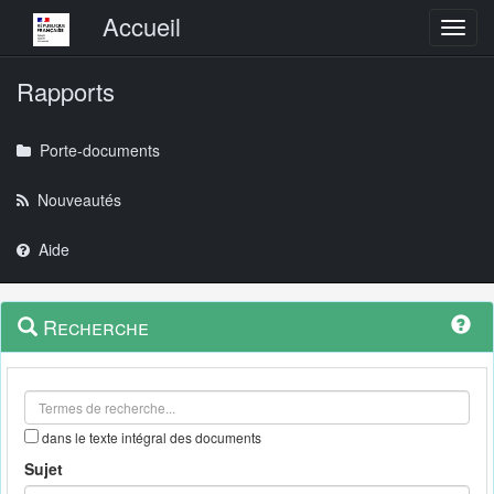
Menu principal
Accueil
Toggl
Rapports
Porte-documents
Nouveautés
Aide
Menu
Navigation
Recherche
contextuel
et
outils
annexes
dans le texte intégral des documents
Sujet