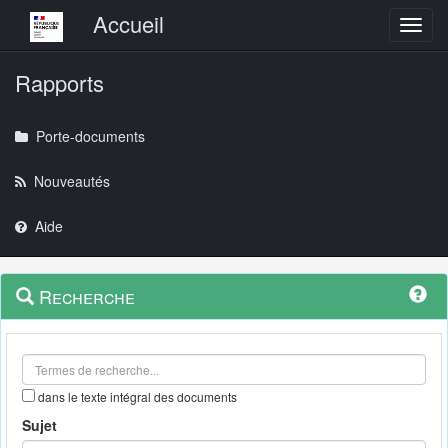
Menu principal
Accueil
Toggl
Rapports
Porte-documents
Nouveautés
Aide
Menu
Navigation
Recherche
contextuel
et
outils
annexes
dans le texte intégral des documents
Sujet