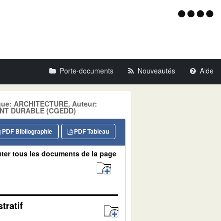
Menu
d'acce
Porte-documents
Nouveautés
Aide
tique: ARCHITECTURE, Auteur:
NT DURABLE (CGEDD)
PDF Bibliographie
PDF Tableau
ter tous les documents de la page
tratif