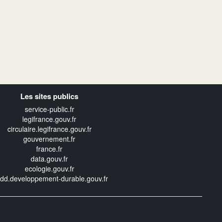
Les sites publics
service-public.fr
legifrance.gouv.fr
circulaire.legifrance.gouv.fr
gouvernement.fr
france.fr
data.gouv.fr
ecologie.gouv.fr
edd.developpement-durable.gouv.fr