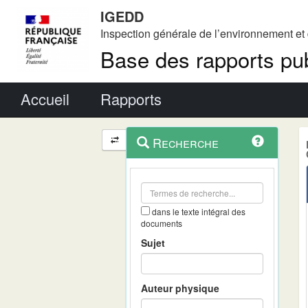
IGEDD
Inspection générale de l’environnement e
Base des rapports pub
Menu principal
Accueil
Rapports
Menu
Navigation
Recherche
contextuel
et
outils
annexes
dans le texte intégral des
documents
Sujet
Auteur physique