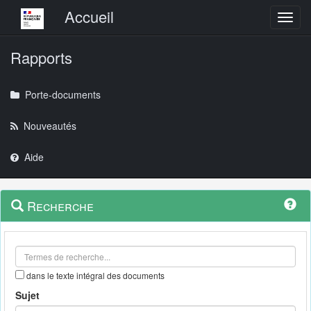
Menu principal
Accueil
Toggl
Rapports
Porte-documents
Nouveautés
Aide
Menu
Navigation
Recherche
contextuel
et
outils
annexes
dans le texte intégral des documents
Sujet