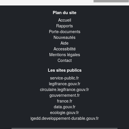
Navigation
Plan du site
transverse
Accueil
Rapports
Porte-documents
Nouveautés
Aide
Accessibilité
Mentions légales
Contact
Les sites publics
service-public.fr
legifrance.gouv.fr
circulaire.legifrance.gouv.fr
gouvernement.fr
france.fr
data.gouv.fr
ecologie.gouv.fr
igedd.developpement-durable.gouv.fr