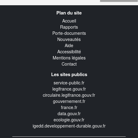
Navigation
Plan du site
transverse
Accueil
Rapports
Porte-documents
Nouveautés
Aide
Accessibilité
Mentions légales
Contact
Les sites publics
service-public.fr
legifrance.gouv.fr
circulaire.legifrance.gouv.fr
gouvernement.fr
france.fr
data.gouv.fr
ecologie.gouv.fr
igedd.developpement-durable.gouv.fr