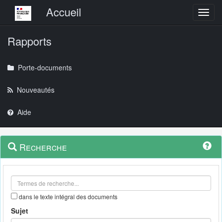
Menu principal
Accueil
Toggl
Rapports
Porte-documents
Nouveautés
Aide
Menu
Navigation
Recherche
contextuel
et
outils
annexes
dans le texte intégral des documents
Sujet