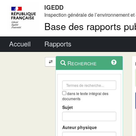
IGEDD
Inspection générale de l’environnement e
Base des rapports pub
Menu principal
Accueil
Rapports
Menu
Navigation
Recherche
contextuel
et
outils
annexes
dans le texte intégral des
documents
Sujet
Auteur physique