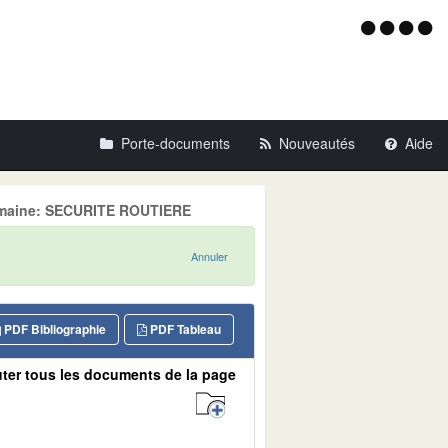
Menu
d'acce
Porte-documents
Nouveautés
Aide
 Domaine: SECURITE ROUTIERE
Annuler
PDF Bibliographie
PDF Tableau
ter tous les documents de la page