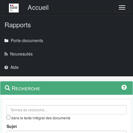
Menu principal
Accueil
Toggl
Rapports
Porte-documents
Nouveautés
Aide
Menu
Navigation
Recherche
contextuel
et
outils
annexes
dans le texte intégral des documents
Sujet