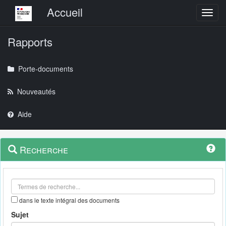
Menu principal
Accueil
Toggl
Rapports
Porte-documents
Nouveautés
Aide
Menu
Navigation
Recherche
contextuel
et
outils
annexes
dans le texte intégral des documents
Sujet