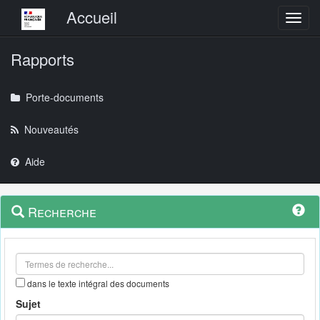
Menu principal
Accueil
Toggl
Rapports
Porte-documents
Nouveautés
Aide
Menu
Navigation
Recherche
contextuel
et
outils
annexes
dans le texte intégral des documents
Sujet