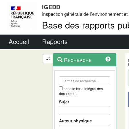
IGEDD
Inspection générale de l’environnement e
Base des rapports pub
Menu principal
Accueil
Rapports
Menu
Navigation
Recherche
contextuel
et
outils
annexes
dans le texte intégral des
documents
Sujet
Auteur physique