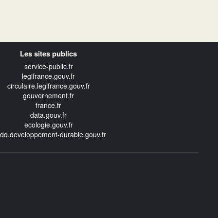
Les sites publics
service-public.fr
legifrance.gouv.fr
circulaire.legifrance.gouv.fr
gouvernement.fr
france.fr
data.gouv.fr
ecologie.gouv.fr
edd.developpement-durable.gouv.fr