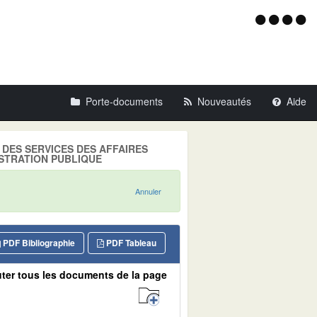
Menu
d'acce
Porte-documents
Nouveautés
Aide
LE DES SERVICES DES AFFAIRES
NISTRATION PUBLIQUE
Annuler
PDF Bibliographie
PDF Tableau
ter tous les documents de la page