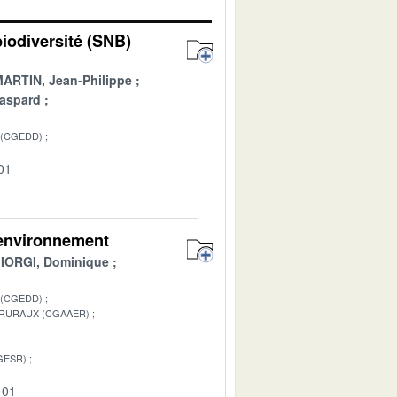
biodiversité (SNB)
ARTIN, Jean-Philippe
aspard
 (CGEDD)
01
 environnement
IORGI, Dominique
 (CGEDD)
 RURAUX (CGAAER)
GESR)
-01