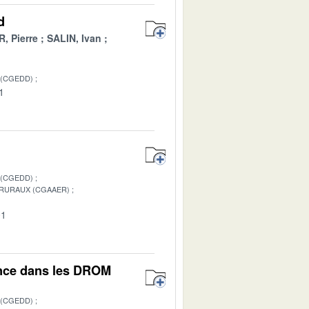
d
, Pierre
SALIN, Ivan
 (CGEDD)
1
 (CGEDD)
 RURAUX (CGAAER)
01
ance dans les DROM
 (CGEDD)