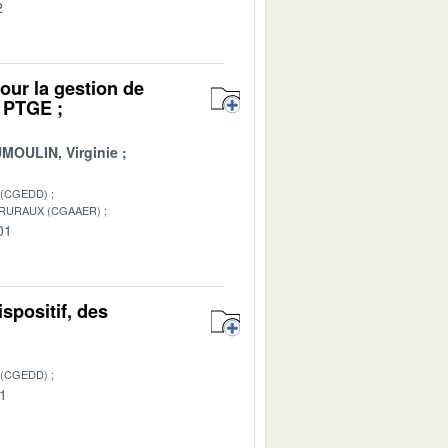
2
pour la gestion de
e PTGE ;
MOULIN, Virginie
 (CGEDD)
 RURAUX (CGAAER)
01
ispositif, des
 (CGEDD)
01