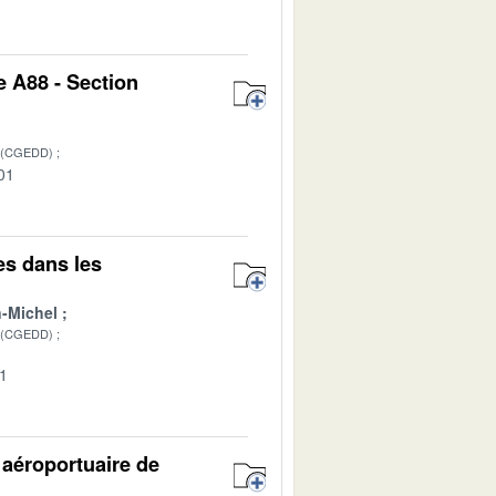
e A88 - Section
 (CGEDD)
01
es dans les
-Michel
 (CGEDD)
01
 aéroportuaire de