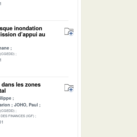
1
isque inondation
ission d’appui au
hane
 (CGEDD)
1
s dans les zones
tal
lippe
arion
JOHO, Paul
 (CGEDD)
DES FINANCES (IGF)
01