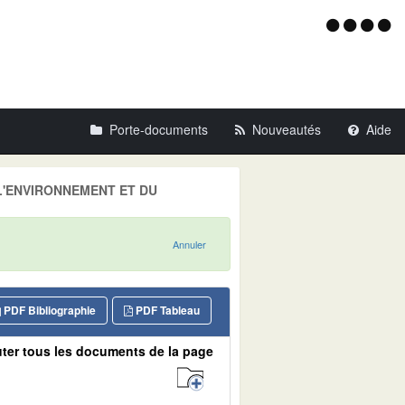
Menu
d'acce
Porte-documents
Nouveautés
Aide
E L'ENVIRONNEMENT ET DU
Annuler
PDF Bibliographie
PDF Tableau
ter tous les documents de la page