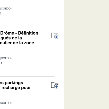
 (CGEDD)
01
 Drôme - Définition
igués de la
culier de la zone
 (CGEDD)
01
es parkings
e recharge pour
 (CGEDD)