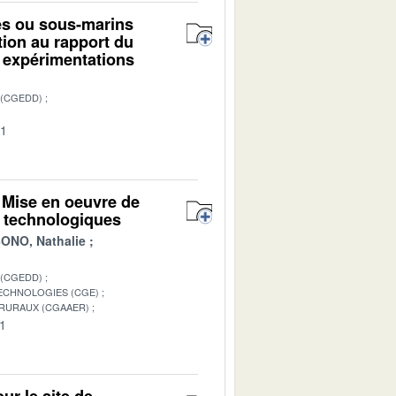
mes ou sous-marins
ion au rapport du
 expérimentations
 (CGEDD)
01
 Mise en oeuvre de
t technologiques
NO, Nathalie
 (CGEDD)
TECHNOLOGIES (CGE)
 RURAUX (CGAAER)
01
r le site de