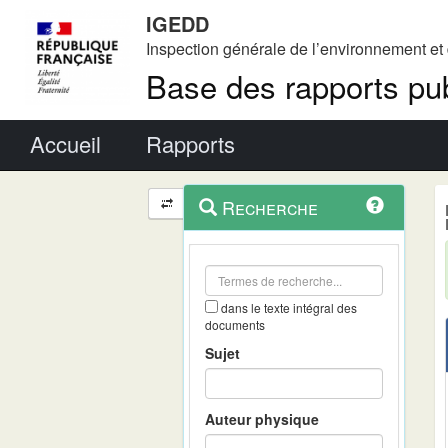
IGEDD
Inspection générale de l’environnement e
Base des rapports pub
Menu principal
Accueil
Rapports
Menu
Navigation
Recherche
contextuel
et
outils
annexes
dans le texte intégral des
documents
Sujet
Auteur physique