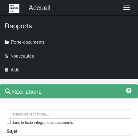
Menu principal
Accueil
Toggl
Rapports
Porte-documents
Nouveautés
Aide
Menu
Navigation
Recherche
contextuel
et
outils
annexes
dans le texte intégral des documents
Sujet