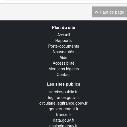
Haut de page
Navigation
Plan du site
transverse
Accueil
Rapports
Porte-documents
Nouveautés
Aide
Accessibilité
Mentions légales
Contact
Les sites publics
service-public.fr
legifrance.gouv.fr
circulaire.legifrance.gouv.fr
gouvernement.fr
france.fr
data.gouv.fr
ecologie.gouv.fr