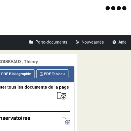
Menu
d'acce
Porte-documents
Nouveautés
Aide
 BOISSEAUX, Thierry
PDF Bibliographie
PDF Tableau
ter tous les documents de la page
nservatoires