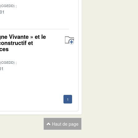
 (CGEDD)
-01
ne Vivante » et le
onstructif et
aces
 (CGEDD)
01
1
Haut de page