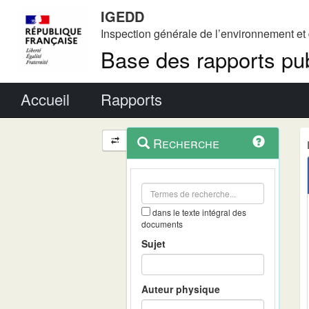
IGEDD
Inspection générale de l’environnement e
Base des rapports pub
Menu principal
Accueil
Rapports
Menu
Navigation
Recherche
contextuel
et
outils
annexes
dans le texte intégral des
documents
Sujet
Auteur physique