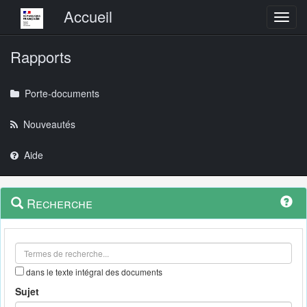
Menu principal
Accueil
Toggl
Rapports
Porte-documents
Nouveautés
Aide
Menu
Navigation
Recherche
contextuel
et
outils
annexes
dans le texte intégral des documents
Sujet