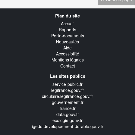
Navigation
Plan du site
transverse
Accueil
Rapports
Porte-documents
Nouveautés
Aide
Accessibilité
Mentions légales
Contact
Les sites publics
service-public.fr
legifrance.gouv.fr
circulaire.legifrance.gouv.fr
gouvernement.fr
france.fr
data.gouv.fr
ecologie.gouv.fr
igedd.developpement-durable.gouv.fr