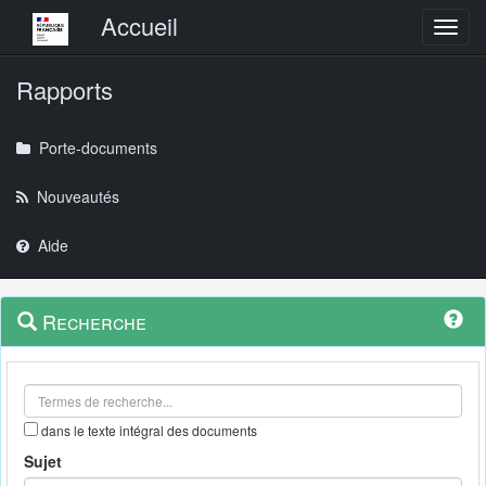
Menu principal
Accueil
Toggl
Rapports
Porte-documents
Nouveautés
Aide
Menu
Navigation
Recherche
contextuel
et
outils
annexes
dans le texte intégral des documents
Sujet