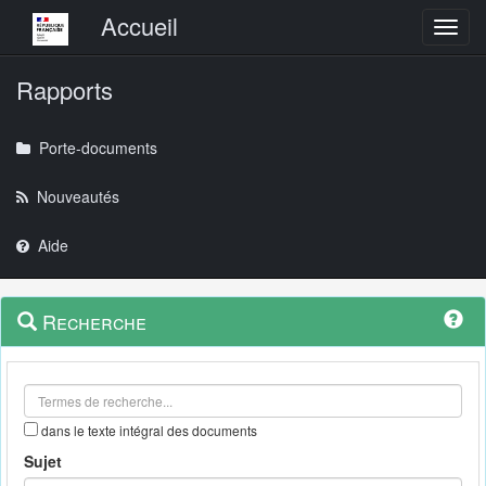
Menu principal
Accueil
Toggl
Rapports
Porte-documents
Nouveautés
Aide
Menu
Navigation
Recherche
contextuel
et
outils
annexes
dans le texte intégral des documents
Sujet