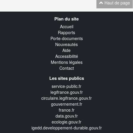
Haut de page
Navigation
Plan du site
transverse
Accueil
Rapports
Porte-documents
Nouveautés
Aide
Accessibilité
Mentions légales
Contact
Les sites publics
service-public.fr
legifrance.gouv.fr
circulaire.legifrance.gouv.fr
gouvernement.fr
france.fr
data.gouv.fr
ecologie.gouv.fr
igedd.developpement-durable.gouv.fr