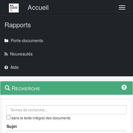
Menu principal
Accueil
Toggl
Rapports
Porte-documents
Nouveautés
Aide
Menu
Navigation
Recherche
contextuel
et
outils
annexes
dans le texte intégral des documents
Sujet