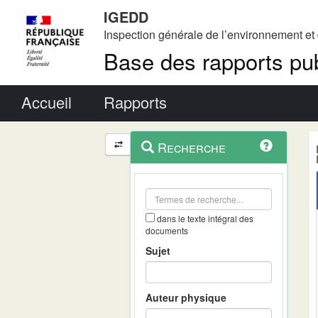
IGEDD
Inspection générale de l’environnement e
Base des rapports pub
Menu principal
Accueil
Rapports
Menu
Navigation
Recherche
contextuel
et
outils
annexes
dans le texte intégral des
documents
Sujet
Auteur physique