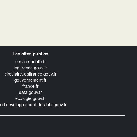
Les sites publics
service-public.fr
legifrance.gouv.fr
circulaire.legifrance.gouv.fr
gouvernement.fr
france.fr
data.gouv.fr
ecologie.gouv.fr
edd.developpement-durable.gouv.fr