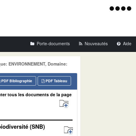
Menu
d'acce
Porte-documents
Nouveautés
Aide
atique: ENVIRONNEMENT, Domaine:
PDF Bibliographie
PDF Tableau
ter tous les documents de la page
biodiversité (SNB)