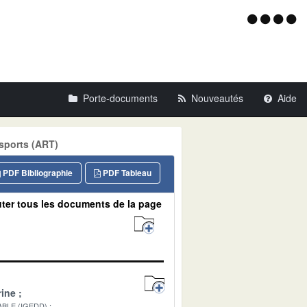
Menu
d'acce
Porte-documents
Nouveautés
Aide
nsports (ART)
PDF Bibliographie
PDF Tableau
ter tous les documents de la page
ine
BLE (IGEDD)