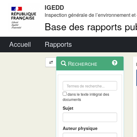
IGEDD
Inspection générale de l’environnement e
Base des rapports pub
Menu principal
Accueil
Rapports
Menu
Navigation
Recherche
contextuel
et
outils
annexes
dans le texte intégral des
documents
Sujet
Auteur physique