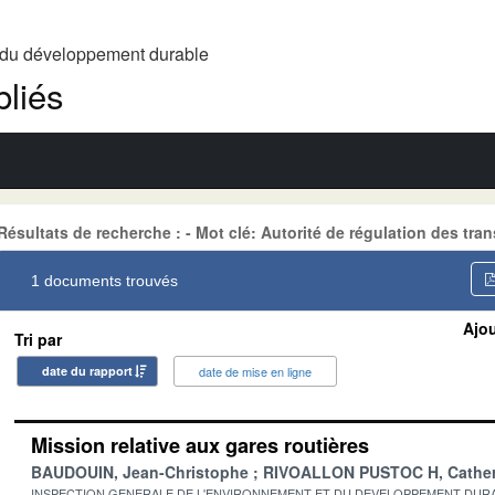
t du développement durable
liés
Résultats de recherche : - Mot clé: Autorité de régulation des tra
1 documents trouvés
Ajou
Tri par
date du rapport
date de mise en ligne
Mission relative aux gares routières
BAUDOUIN, Jean-Christophe
RIVOALLON PUSTOC H, Cather
INSPECTION GENERALE DE L'ENVIRONNEMENT ET DU DEVELOPPEMENT DURA