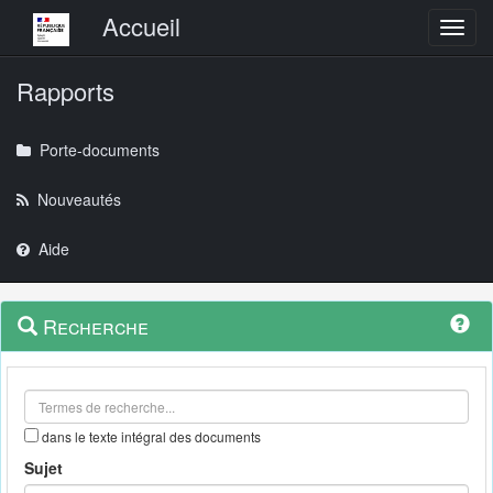
Menu principal
Accueil
Toggl
Rapports
Porte-documents
Nouveautés
Aide
Menu
Navigation
Recherche
contextuel
et
outils
annexes
dans le texte intégral des documents
Sujet