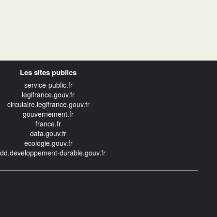
Les sites publics
service-public.fr
legifrance.gouv.fr
circulaire.legifrance.gouv.fr
gouvernement.fr
france.fr
data.gouv.fr
ecologie.gouv.fr
edd.developpement-durable.gouv.fr