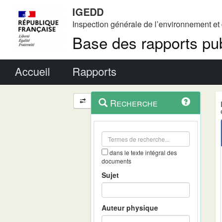
IGEDD
Inspection générale de l’environnement e
Base des rapports pub
Menu principal
Accueil
Rapports
Menu
Navigation
Recherche
contextuel
et
outils
annexes
dans le texte intégral des
documents
Sujet
Auteur physique