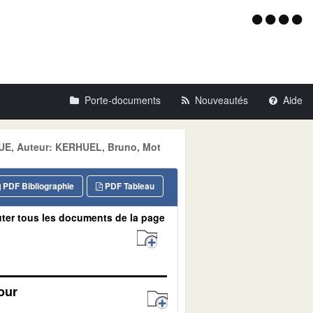
Menu
d'acce
Porte-documents
Nouveautés
Aide
UE, Auteur: KERHUEL, Bruno, Mot
PDF Bibliographie
PDF Tableau
ter tous les documents de la page
our