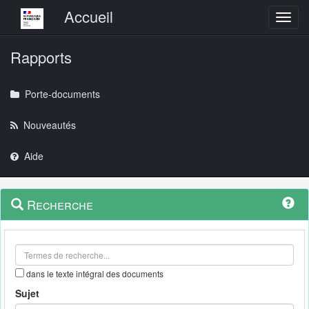
Menu principal
Accueil
Toggl
Rapports
Porte-documents
Nouveautés
Aide
Menu
Navigation
Recherche
contextuel
et
outils
annexes
dans le texte intégral des documents
Sujet