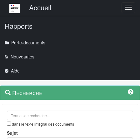
Menu principal
Accueil
Toggl
Rapports
Porte-documents
Nouveautés
Aide
Menu
Navigation
Recherche
contextuel
et
outils
annexes
dans le texte intégral des documents
Sujet