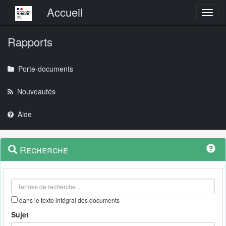
Menu principal
Accueil
Toggl
Rapports
Porte-documents
Nouveautés
Aide
Menu
Navigation
Recherche
contextuel
et
outils
annexes
dans le texte intégral des documents
Sujet