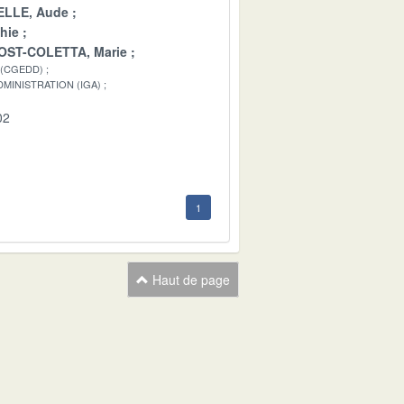
LLE, Aude
hie
OST-COLETTA, Marie
 (CGEDD)
MINISTRATION (IGA)
02
1
Haut de page