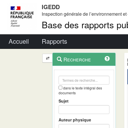
IGEDD
Inspection générale de l’environnement e
Base des rapports pub
Menu principal
Accueil
Rapports
Menu
Navigation
Recherche
contextuel
et
outils
annexes
dans le texte intégral des
documents
Sujet
Auteur physique