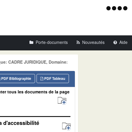
Menu
d'acce
Porte-documents
Nouveautés
Aide
tique: CADRE JURIDIQUE, Domaine:
PDF Bibliographie
PDF Tableau
ter tous les documents de la page
 d'accessibilité