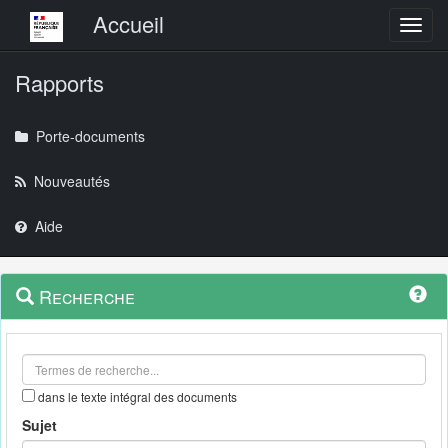
Menu principal
Accueil
Toggl
Rapports
Porte-documents
Nouveautés
Aide
Menu
Navigation
Recherche
contextuel
et
outils
annexes
dans le texte intégral des documents
Sujet