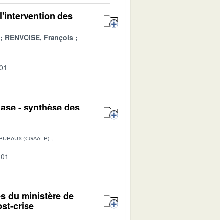
l'intervention des
RENVOISE, François
-01
hase - synthèse des
 RURAUX (CGAAER)
-01
és du ministère de
ost-crise