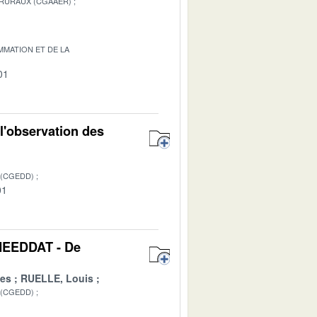
 RURAUX (CGAAER)
MATION ET DE LA
01
 l'observation des
 (CGEDD)
01
 MEEDDAT - De
es
RUELLE, Louis
 (CGEDD)
1