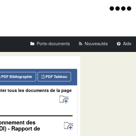
Menu
d'acce
Porte-documents
Nouveautés
Aide
PDF Bibliographie
PDF Tableau
ter tous les documents de la page
tionnement des
DI) - Rapport de