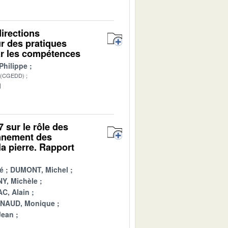
irections
r des pratiques
ar les compétences
Philippe
 (CGEDD)
1
7 sur le rôle des
onnement des
a pierre. Rapport
é
DUMONT, Michel
Y, Michèle
C, Alain
INAUD, Monique
Jean