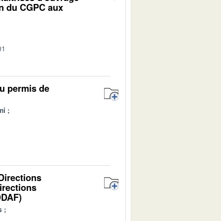
ion du CGPC aux
01
du permis de
mi
1
Directions
irections
(DDAF)
s