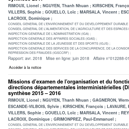
RIMOUX, Lionel
NGUYEN, Thanh Nhuan
KIRSCHEN, Franço
VILLERS, Sophie
GOUELLO, Loïc
MARSALA, Vincent
ESC
LACROIX, Dominique
CONSEIL GENERAL DE L'ENVIRONNEMENT ET DU DEVELOPPEMENT DURABLE
CONSEIL GENERAL DE L'ALIMENTATION, DE L'AGRICULTURE ET DES ESPACES
INSPECTION GENERALE DE L'ADMINISTRATION (IGA)
INSPECTION GENERALE DES AFFAIRES SOCIALES (IGAS)
INSPECTION GENERALE DE LA JEUNESSE ET DES SPORTS (IGJS)
INSPECTION GENERALE DES SERVICES DE LA CONCURRENCE, DE LA CONSOM
REPRESSION DES FRAUDES (IGSCCRF)
Rapport: avr. 2018
Mise en ligne: juin 2018
Affaire n°012288-0
Accéder à la notice
Missions d’examen de l’organisation et du fonc
directions départementales interministérielles (D
synthèse 2015 – 2016
RIMOUX, Lionel
NGUYEN, Thanh Nhuan
GAGNERON, Wern
ESCANDE-VILBOIS, Sylvie
KIRSCHEN, François
LAVAURE, P
VILLERS, Sophie
GOUELLO, Loïc
MARSALA, Vincent
REY,
LACROIX, Dominique
GRIMONPREZ, Paul-Emmanuel
CONSEIL GENERAL DE L'ENVIRONNEMENT ET DU DEVELOPPEMENT DURABLE