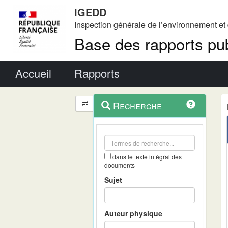
IGEDD
Inspection générale de l’environnement e
Base des rapports pub
Menu principal
Accueil
Rapports
Menu
Navigation
Recherche
contextuel
et
outils
annexes
dans le texte intégral des
documents
Sujet
Auteur physique