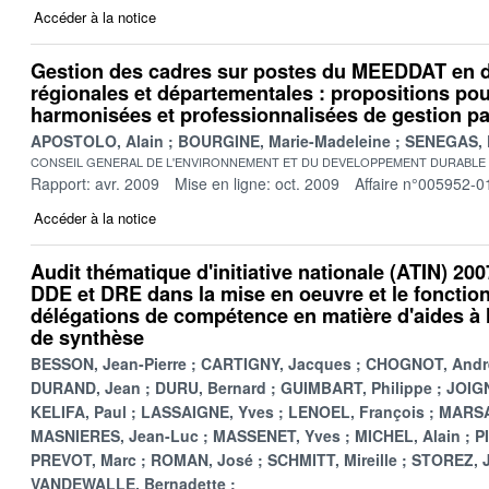
Accéder à la notice
Gestion des cadres sur postes du MEEDDAT en d
régionales et départementales : propositions pou
harmonisées et professionnalisées de gestion p
APOSTOLO, Alain
BOURGINE, Marie-Madeleine
SENEGAS, 
CONSEIL GENERAL DE L'ENVIRONNEMENT ET DU DEVELOPPEMENT DURABLE
Rapport: avr. 2009
Mise en ligne: oct. 2009
Affaire n°005952-0
Accéder à la notice
Audit thématique d'initiative nationale (ATIN) 200
DDE et DRE dans la mise en oeuvre et le foncti
délégations de compétence en matière d'aides à l
de synthèse
BESSON, Jean-Pierre
CARTIGNY, Jacques
CHOGNOT, Andr
DURAND, Jean
DURU, Bernard
GUIMBART, Philippe
JOIGN
KELIFA, Paul
LASSAIGNE, Yves
LENOEL, François
MARSA
MASNIERES, Jean-Luc
MASSENET, Yves
MICHEL, Alain
P
PREVOT, Marc
ROMAN, José
SCHMITT, Mireille
STOREZ, 
VANDEWALLE, Bernadette