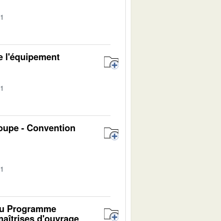
01
e l'équipement
01
oupe - Convention
01
 du Programme
maîtrises d'ouvrage