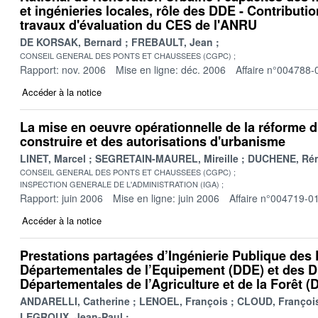
et ingénieries locales, rôle des DDE - Contribut
travaux d'évaluation du CES de l'ANRU
DE KORSAK, Bernard
FREBAULT, Jean
CONSEIL GENERAL DES PONTS ET CHAUSSEES (CGPC)
Rapport: nov. 2006
Mise en ligne: déc. 2006
Affaire n°004788-
Accéder à la notice
La mise en oeuvre opérationnelle de la réforme 
construire et des autorisations d'urbanisme
LINET, Marcel
SEGRETAIN-MAUREL, Mireille
DUCHENE, Ré
CONSEIL GENERAL DES PONTS ET CHAUSSEES (CGPC)
INSPECTION GENERALE DE L'ADMINISTRATION (IGA)
Rapport: juin 2006
Mise en ligne: juin 2006
Affaire n°004719-0
Accéder à la notice
Prestations partagées d’Ingénierie Publique des 
Départementales de l’Equipement (DDE) et des D
Départementales de l’Agriculture et de la Forêt 
ANDARELLI, Catherine
LENOEL, François
CLOUD, Françoi
LEGROUX, Jean-Paul