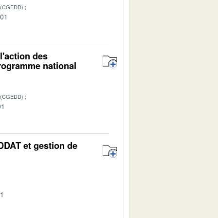
 (CGEDD)
-01
l'action des
rogramme national
 (CGEDD)
01
DDAT et gestion de
01