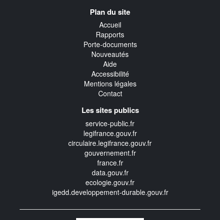
Navigation
Plan du site
transverse
Accueil
Rapports
Porte-documents
Nouveautés
Aide
Accessibilité
Mentions légales
Contact
Les sites publics
service-public.fr
legifrance.gouv.fr
circulaire.legifrance.gouv.fr
gouvernement.fr
france.fr
data.gouv.fr
ecologie.gouv.fr
igedd.developpement-durable.gouv.fr