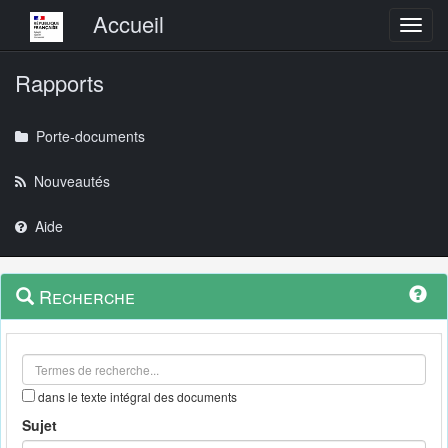
Menu principal
Accueil
Toggl
Rapports
Porte-documents
Nouveautés
Aide
Menu
Navigation
Recherche
contextuel
et
outils
annexes
dans le texte intégral des documents
Sujet