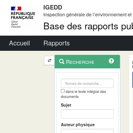
IGEDD
Inspection générale de l’environnement e
Base des rapports pub
Menu principal
Accueil
Rapports
Menu
Navigation
Recherche
contextuel
et
outils
annexes
dans le texte intégral des
documents
Sujet
Auteur physique