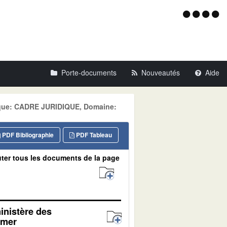
Menu
d'acce
Porte-documents
Nouveautés
Aide
tique: CADRE JURIDIQUE, Domaine:
PDF Bibliographie
PDF Tableau
ter tous les documents de la page
ministère des
 mer