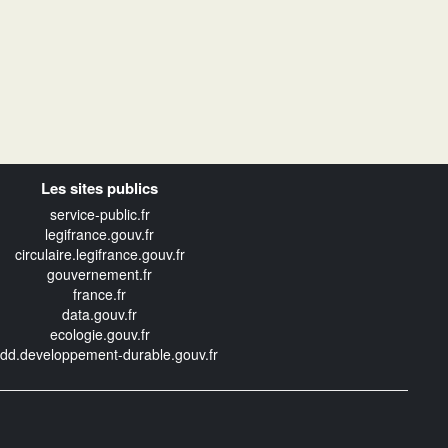
Les sites publics
service-public.fr
legifrance.gouv.fr
circulaire.legifrance.gouv.fr
gouvernement.fr
france.fr
data.gouv.fr
ecologie.gouv.fr
edd.developpement-durable.gouv.fr