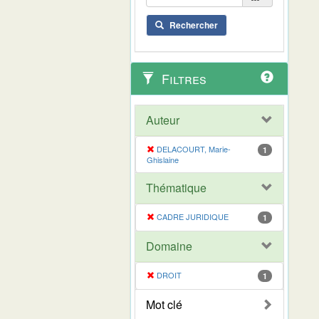
Rechercher
Filtres
Auteur
DELACOURT, Marie-
1
Ghislaine
Thématique
CADRE JURIDIQUE
1
Domaine
DROIT
1
Mot clé