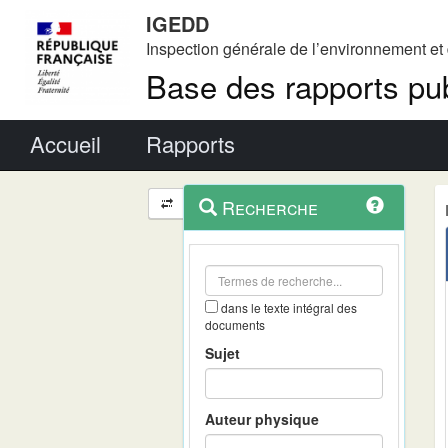
IGEDD
Inspection générale de l’environnement e
Base des rapports pub
Menu principal
Accueil
Rapports
Menu
Navigation
Recherche
contextuel
et
outils
annexes
dans le texte intégral des
documents
Sujet
Auteur physique