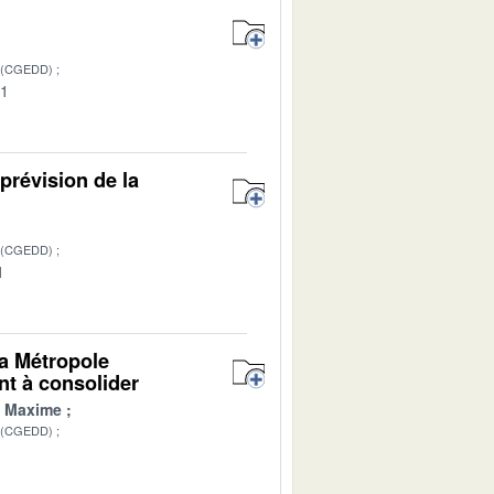
 (CGEDD)
01
prévision de la
 (CGEDD)
1
la Métropole
nt à consolider
 Maxime
 (CGEDD)
1