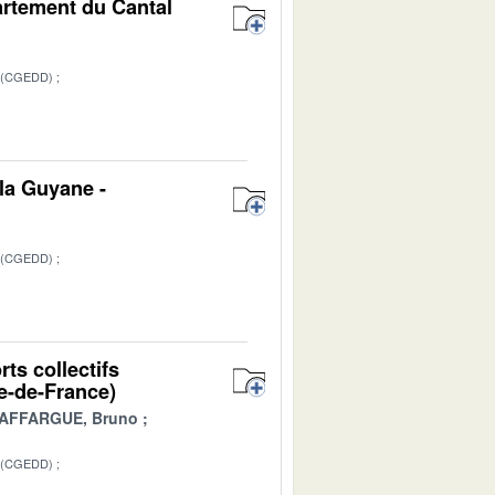
artement du Cantal
 (CGEDD)
1
la Guyane -
 (CGEDD)
1
ts collectifs
le-de-France)
AFFARGUE, Bruno
 (CGEDD)