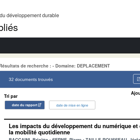
t du développement durable
liés
Résultats de recherche : - Domaine: DEPLACEMENT
32 documents trouvés
Ajou
Tri par
date du rapport
date de mise en ligne
Les impacts du développement du numérique et 
la mobilité quotidienne
BACCAINI, Brigitte
SERNE, Pierre
TAILLE-ROUSSEAU, Jérô