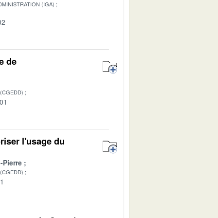
MINISTRATION (IGA)
02
e de
 (CGEDD)
-01
riser l'usage du
Pierre
 (CGEDD)
01