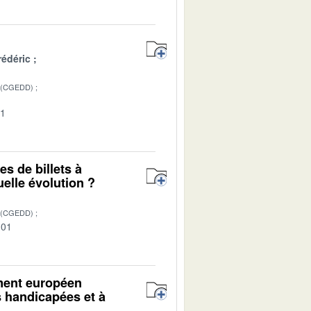
édéric
 (CGEDD)
01
s de billets à
quelle évolution ?
 (CGEDD)
-01
ement européen
s handicapées et à