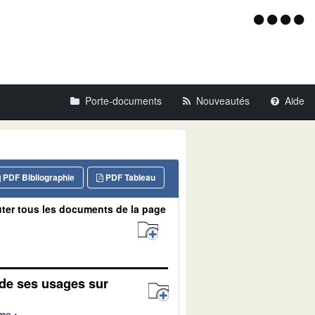
Menu
d'acce
Porte-documents
Nouveautés
Aide
PDF Bibliographie
PDF Tableau
ter tous les documents de la page
de ses usages sur
me