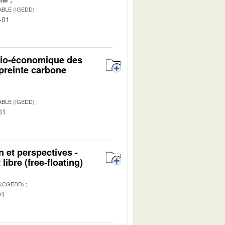
BLE (IGEDD)
-01
ocio-économique des
mpreinte carbone
BLE (IGEDD)
01
n et perspectives -
ibre (free-floating)
 (CGEDD)
01