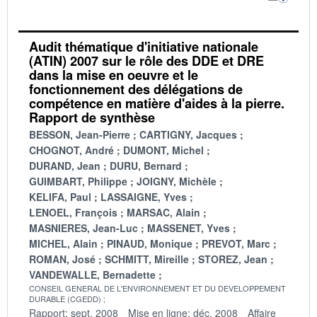
Audit thématique d'initiative nationale
(ATIN) 2007 sur le rôle des DDE et DRE
dans la mise en oeuvre et le
fonctionnement des délégations de
compétence en matière d'aides à la pierre.
Rapport de synthèse
BESSON, Jean-Pierre
CARTIGNY, Jacques
CHOGNOT, André
DUMONT, Michel
DURAND, Jean
DURU, Bernard
GUIMBART, Philippe
JOIGNY, Michèle
KELIFA, Paul
LASSAIGNE, Yves
LENOEL, François
MARSAC, Alain
MASNIERES, Jean-Luc
MASSENET, Yves
MICHEL, Alain
PINAUD, Monique
PREVOT, Marc
ROMAN, José
SCHMITT, Mireille
STOREZ, Jean
VANDEWALLE, Bernadette
CONSEIL GENERAL DE L'ENVIRONNEMENT ET DU DEVELOPPEMENT
DURABLE (CGEDD)
Rapport: sept. 2008
Mise en ligne: déc. 2008
Affaire