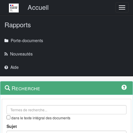
Menu principal
Accueil
Toggl
Rapports
Porte-documents
Nouveautés
Aide
Menu
Navigation
Recherche
contextuel
et
outils
annexes
dans le texte intégral des documents
Sujet