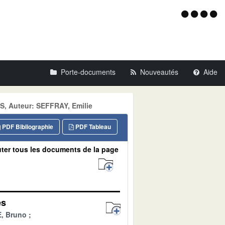
Menu
d'acce
Porte-documents
Nouveautés
Aide
, Auteur: SEFFRAY, Emilie
PDF Bibliographie
PDF Tableau
ter tous les documents de la page
es
, Bruno