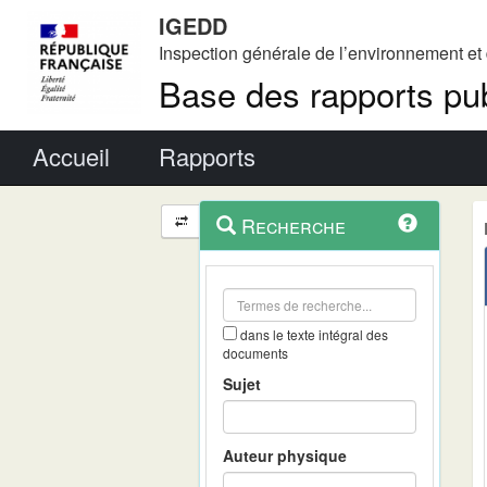
IGEDD
Inspection générale de l’environnement e
Base des rapports pub
Menu principal
Accueil
Rapports
Menu
Navigation
Recherche
contextuel
et
outils
annexes
dans le texte intégral des
documents
Sujet
Auteur physique