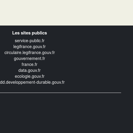
Les sites publics
service-public.fr
legifrance.gouv.fr
circulaire.legifrance.gouv.fr
gouvernement.fr
france.fr
data.gouv.fr
ecologie.gouv.fr
edd.developpement-durable.gouv.fr