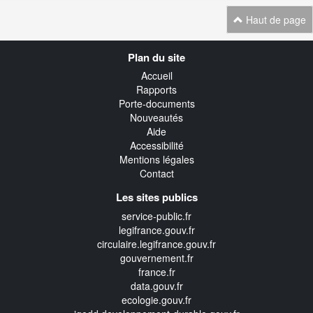
Haut de page
Navigation
Plan du site
transverse
Accueil
Rapports
Porte-documents
Nouveautés
Aide
Accessibilité
Mentions légales
Contact
Les sites publics
service-public.fr
legifrance.gouv.fr
circulaire.legifrance.gouv.fr
gouvernement.fr
france.fr
data.gouv.fr
ecologie.gouv.fr