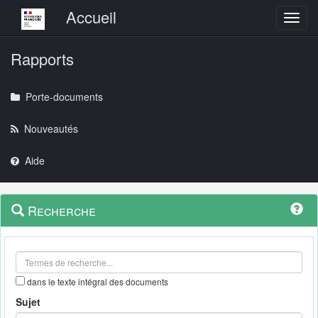
Menu principal
Accueil
Toggl
Rapports
Porte-documents
Nouveautés
Aide
Menu
Navigation
Recherche
contextuel
et
outils
annexes
dans le texte intégral des documents
Sujet