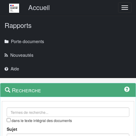
Menu principal
Accueil
Toggl
Rapports
Porte-documents
Nouveautés
Aide
Menu
Navigation
Recherche
contextuel
et
outils
annexes
dans le texte intégral des documents
Sujet