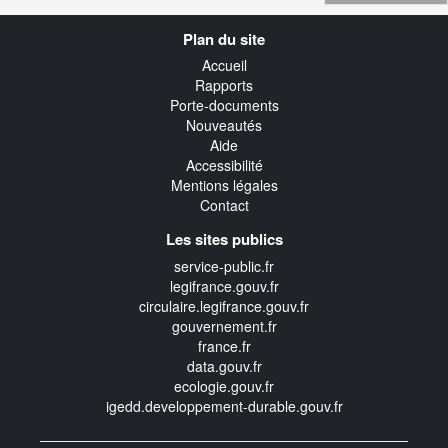
Navigation
Plan du site
transverse
Accueil
Rapports
Porte-documents
Nouveautés
Aide
Accessibilité
Mentions légales
Contact
Les sites publics
service-public.fr
legifrance.gouv.fr
circulaire.legifrance.gouv.fr
gouvernement.fr
france.fr
data.gouv.fr
ecologie.gouv.fr
igedd.developpement-durable.gouv.fr