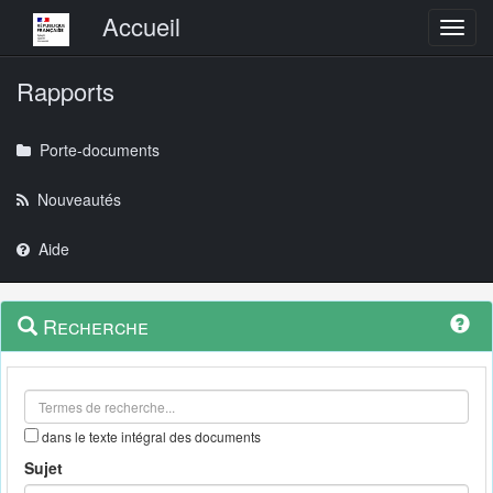
Menu principal
Accueil
Toggl
Rapports
Porte-documents
Nouveautés
Aide
Menu
Navigation
Recherche
contextuel
et
outils
annexes
dans le texte intégral des documents
Sujet