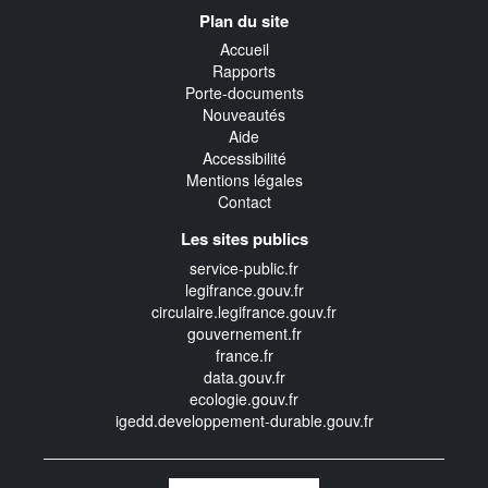
Navigation
Plan du site
transverse
Accueil
Rapports
Porte-documents
Nouveautés
Aide
Accessibilité
Mentions légales
Contact
Les sites publics
service-public.fr
legifrance.gouv.fr
circulaire.legifrance.gouv.fr
gouvernement.fr
france.fr
data.gouv.fr
ecologie.gouv.fr
igedd.developpement-durable.gouv.fr