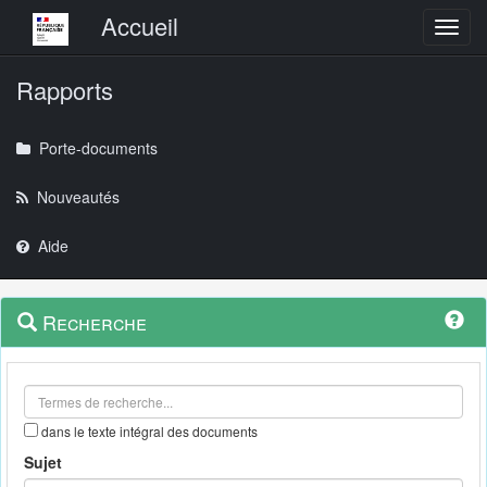
Menu principal
Accueil
Toggl
Rapports
Porte-documents
Nouveautés
Aide
Menu
Navigation
Recherche
contextuel
et
outils
annexes
dans le texte intégral des documents
Sujet