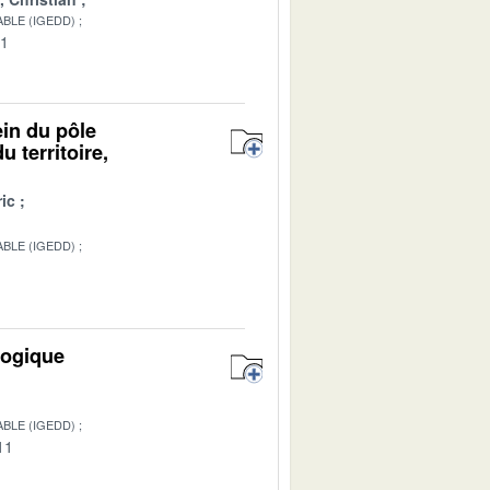
BLE (IGEDD)
01
ein du pôle
 territoire,
ic
BLE (IGEDD)
logique
BLE (IGEDD)
11