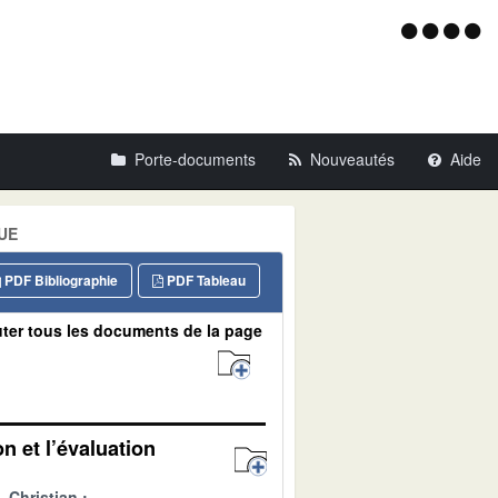
Menu
d'acce
Porte-documents
Nouveautés
Aide
QUE
PDF Bibliographie
PDF Tableau
ter tous les documents de la page
n et l’évaluation
Christian