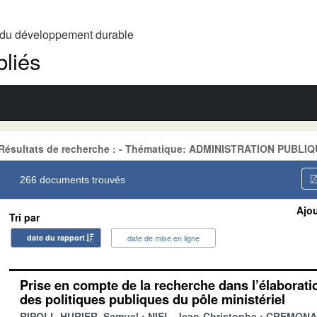
t du développement durable
liés
Résultats de recherche : - Thématique: ADMINISTRATION PUBLI
266 documents trouvés
Ajou
Tri par
date du rapport
date de mise en ligne
Prise en compte de la recherche dans l’élaboratio
des politiques publiques du pôle ministériel
RIPOLL-HURIER, Samuel
NIEL, Jean-Christophe
CREMONA, 