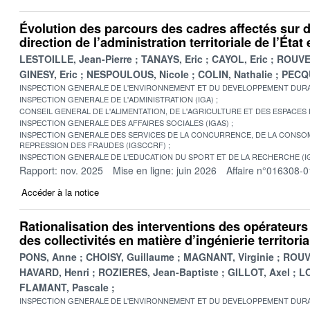
Évolution des parcours des cadres affectés sur 
direction de l’administration territoriale de l’Éta
LESTOILLE, Jean-Pierre
TANAYS, Eric
CAYOL, Eric
ROUVE
GINESY, Eric
NESPOULOUS, Nicole
COLIN, Nathalie
PECQU
INSPECTION GENERALE DE L'ENVIRONNEMENT ET DU DEVELOPPEMENT DURA
INSPECTION GENERALE DE L'ADMINISTRATION (IGA)
CONSEIL GENERAL DE L'ALIMENTATION, DE L'AGRICULTURE ET DES ESPACES
INSPECTION GENERALE DES AFFAIRES SOCIALES (IGAS)
INSPECTION GENERALE DES SERVICES DE LA CONCURRENCE, DE LA CONSOM
REPRESSION DES FRAUDES (IGSCCRF)
INSPECTION GENERALE DE L'EDUCATION DU SPORT ET DE LA RECHERCHE (I
Rapport: nov. 2025
Mise en ligne: juin 2026
Affaire n°016308-0
Accéder à la notice
Rationalisation des interventions des opérateurs d
des collectivités en matière d’ingénierie territoria
PONS, Anne
CHOISY, Guillaume
MAGNANT, Virginie
ROUV
HAVARD, Henri
ROZIERES, Jean-Baptiste
GILLOT, Axel
LO
FLAMANT, Pascale
INSPECTION GENERALE DE L'ENVIRONNEMENT ET DU DEVELOPPEMENT DURA