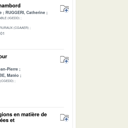
Chambord
e
RUGGERI, Catherine
BLE (IGEDD)
 RURAUX (CGAAER)
-01
our
n-Pierre
E, Matéo
 (CGEDD)
gions en matière de
gées et