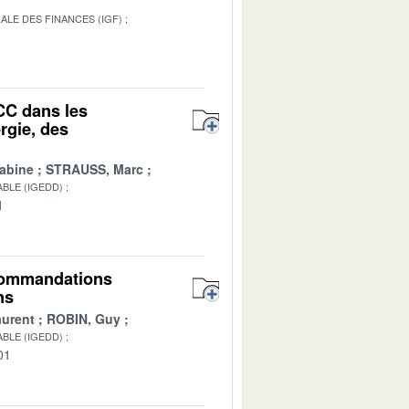
ALE DES FINANCES (IGF)
1
CC dans les
rgie, des
abine
STRAUSS, Marc
BLE (IGEDD)
1
recommandations
ns
urent
ROBIN, Guy
BLE (IGEDD)
01