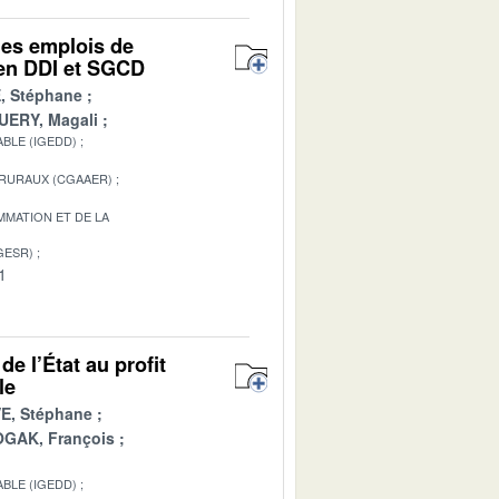
des emplois de
t en DDI et SGCD
, Stéphane
ERY, Magali
BLE (IGEDD)
 RURAUX (CGAAER)
MATION ET DE LA
GESR)
1
e l’État au profit
le
E, Stéphane
GAK, François
BLE (IGEDD)