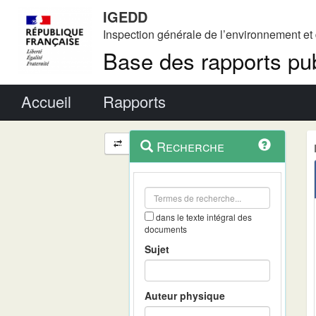
IGEDD
Inspection générale de l’environnement e
Base des rapports pub
Menu principal
Accueil
Rapports
Menu
Navigation
Recherche
contextuel
et
outils
annexes
dans le texte intégral des
documents
Sujet
Auteur physique