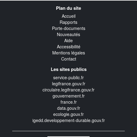
Navigation
Plan du site
transverse
Accueil
Rapports
Porte-documents
Nouveautés
Aide
Accessibilité
Mentions légales
Contact
Les sites publics
service-public.fr
legifrance.gouv.fr
circulaire.legifrance.gouv.fr
gouvernement.fr
france.fr
data.gouv.fr
ecologie.gouv.fr
igedd.developpement-durable.gouv.fr