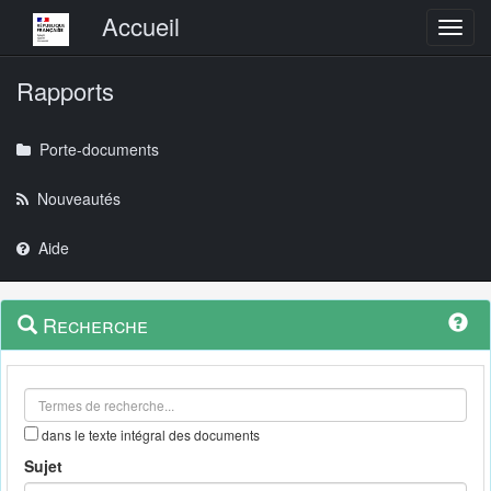
Menu principal
Accueil
Toggl
Rapports
Porte-documents
Nouveautés
Aide
Menu
Navigation
Recherche
contextuel
et
outils
annexes
dans le texte intégral des documents
Sujet