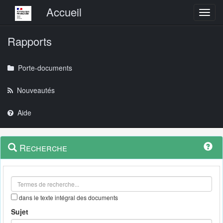
Menu principal
Accueil
Toggl
Rapports
Porte-documents
Nouveautés
Aide
Menu
Navigation
Recherche
contextuel
et
outils
annexes
dans le texte intégral des documents
Sujet