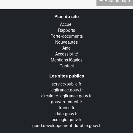
Haut de page
Navigation
Plan du site
transverse
Accueil
Rapports
Porte-documents
Nouveautés
Aide
Accessibilité
Mentions légales
Contact
Les sites publics
service-public.fr
legifrance.gouv.fr
circulaire.legifrance.gouv.fr
gouvernement.fr
france.fr
data.gouv.fr
ecologie.gouv.fr
igedd.developpement-durable.gouv.fr