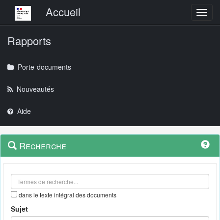
Menu principal
Accueil
Toggl
Rapports
Porte-documents
Nouveautés
Aide
Menu
Navigation
Recherche
contextuel
et
outils
annexes
dans le texte intégral des documents
Sujet