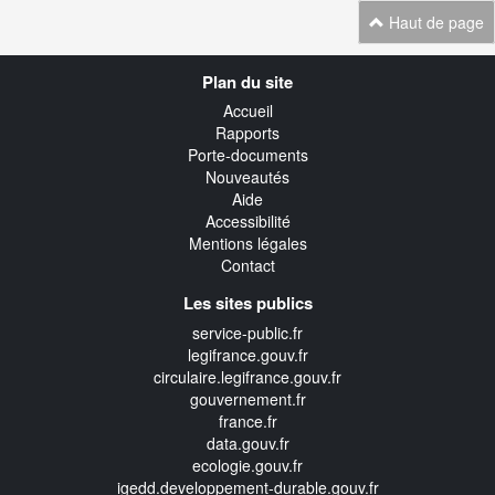
Haut de page
Navigation
Plan du site
transverse
Accueil
Rapports
Porte-documents
Nouveautés
Aide
Accessibilité
Mentions légales
Contact
Les sites publics
service-public.fr
legifrance.gouv.fr
circulaire.legifrance.gouv.fr
gouvernement.fr
france.fr
data.gouv.fr
ecologie.gouv.fr
igedd.developpement-durable.gouv.fr