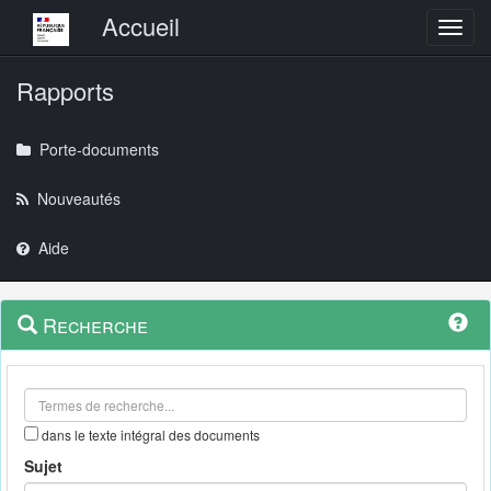
Menu principal
Accueil
Toggl
Rapports
Porte-documents
Nouveautés
Aide
Menu
Navigation
Recherche
contextuel
et
outils
annexes
dans le texte intégral des documents
Sujet